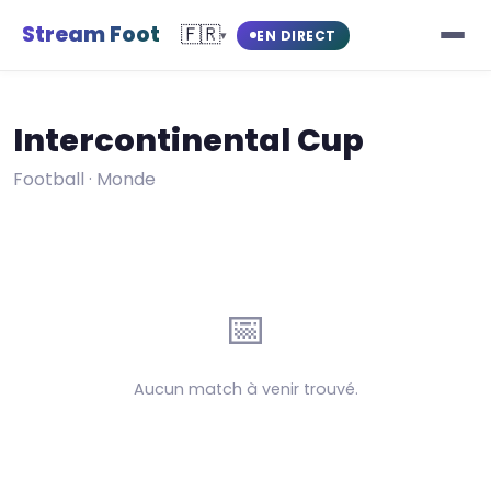
Stream Foot
🇫🇷
EN DIRECT
▾
Intercontinental Cup
Football · Monde
📅
Aucun match à venir trouvé.