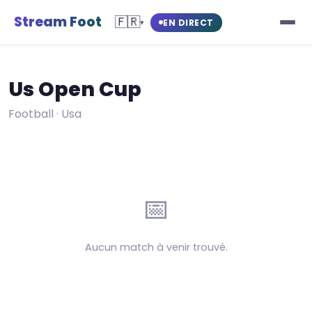
Stream Foot
🇫🇷
EN DIRECT
▾
Us Open Cup
Football · Usa
📅
Aucun match à venir trouvé.