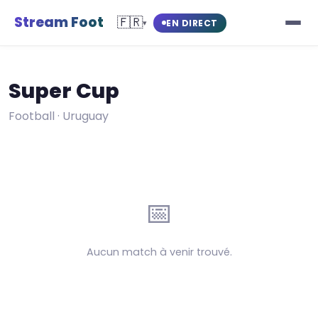
Stream Foot
🇫🇷
EN DIRECT
▾
Super Cup
Football · Uruguay
📅
Aucun match à venir trouvé.