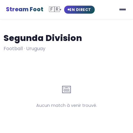
Stream Foot
🇫🇷
EN DIRECT
▾
Segunda Division
Football · Uruguay
📅
Aucun match à venir trouvé.