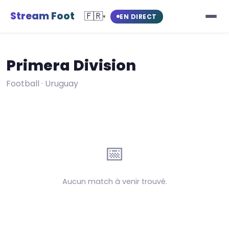
Stream Foot
🇫🇷
EN DIRECT
▾
Primera Division
Football · Uruguay
📅
Aucun match à venir trouvé.