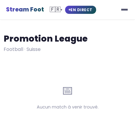
Stream Foot
🇫🇷
EN DIRECT
▾
Promotion League
Football · Suisse
📅
Aucun match à venir trouvé.