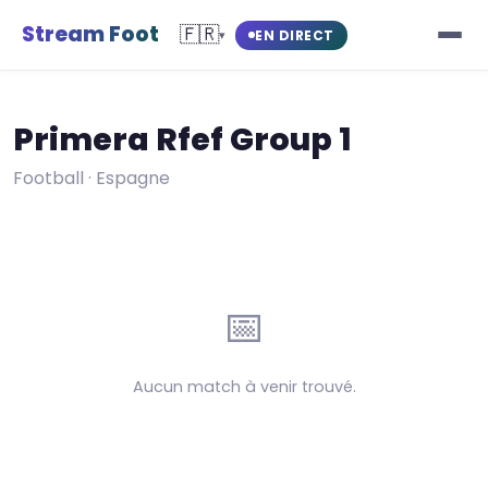
Stream Foot
🇫🇷
EN DIRECT
▾
Primera Rfef Group 1
Football · Espagne
📅
Aucun match à venir trouvé.