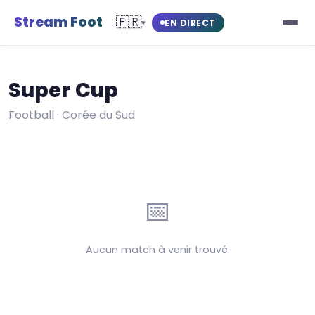
Stream Foot
🇫🇷
EN DIRECT
▾
Super Cup
Football · Corée du Sud
📅
Aucun match à venir trouvé.