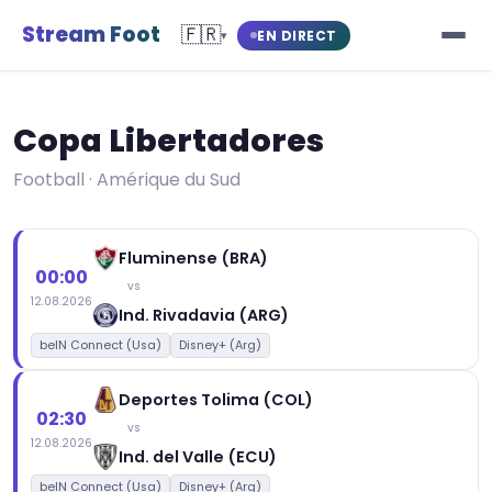
Stream Foot
🇫🇷
EN DIRECT
▾
Copa Libertadores
Football · Amérique du Sud
Fluminense (BRA)
00:00
vs
12.08.2026
Ind. Rivadavia (ARG)
beIN Connect (Usa)
Disney+ (Arg)
Deportes Tolima (COL)
02:30
vs
12.08.2026
Ind. del Valle (ECU)
beIN Connect (Usa)
Disney+ (Arg)