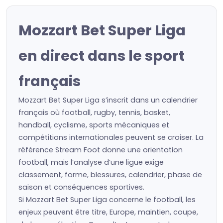
Mozzart Bet Super Liga
en direct dans le sport
français
Mozzart Bet Super Liga s’inscrit dans un calendrier
français où football, rugby, tennis, basket,
handball, cyclisme, sports mécaniques et
compétitions internationales peuvent se croiser. La
référence Stream Foot donne une orientation
football, mais l’analyse d’une ligue exige
classement, forme, blessures, calendrier, phase de
saison et conséquences sportives.
Si Mozzart Bet Super Liga concerne le football, les
enjeux peuvent être titre, Europe, maintien, coupe,