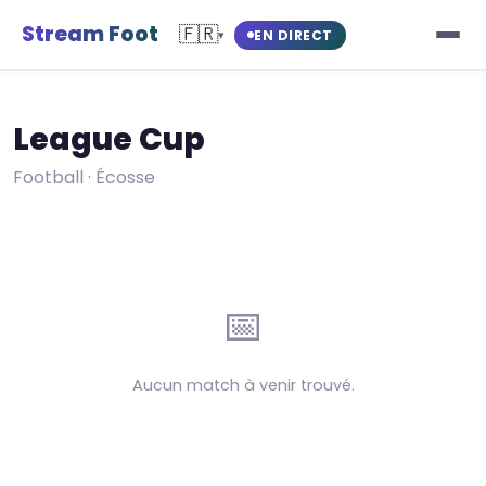
Stream Foot
🇫🇷
EN DIRECT
▾
League Cup
Football · Écosse
📅
Aucun match à venir trouvé.