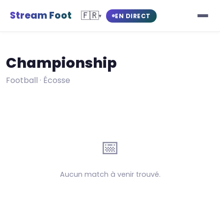
Stream Foot
🇫🇷
EN DIRECT
▾
Championship
Football · Écosse
📅
Aucun match à venir trouvé.