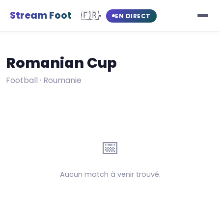
Stream Foot
🇫🇷
EN DIRECT
▾
Romanian Cup
Football · Roumanie
📅
Aucun match à venir trouvé.