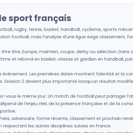
le sport français
 football, rugby, tennis, basket, handball, cyclisme, sports mé
tion football, mais l’analyse d’une ligue exige classement, fo
nt être titre, Europe, maintien, coupe, derby ou sélection. Dan
ythme et rebond en basket, vitesse et gardien en handball, par
vénement. Les premières dates montrent l’identité et la condit
. Division 2 devient plus importante lorsqu’un résultat modif
z-vous le même jour. Un match de football peut partager l’at
é dépend de l’enjeu réel, de la présence française et de la co
portive.
Paris, adversaire, forme récente, classement et prochain ren
 respectant les autres disciplines suivies en France.