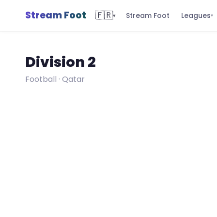
Stream Foot
🇫🇷
Leagues
Stream Foot
▾
▾
Division 2
Football · Qatar