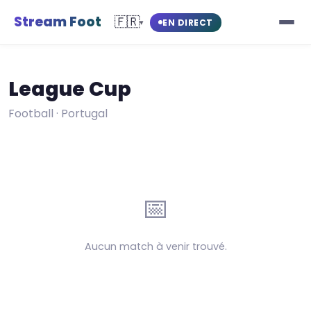
Stream Foot
🇫🇷
EN DIRECT
▾
League Cup
Football · Portugal
📅
Aucun match à venir trouvé.