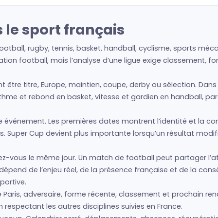
 le sport français
football, rugby, tennis, basket, handball, cyclisme, sports mé
tion football, mais l’analyse d’une ligue exige classement, fo
nt être titre, Europe, maintien, coupe, derby ou sélection. Dan
ythme et rebond en basket, vitesse et gardien en handball, par
vénement. Les premières dates montrent l’identité et la condit
s. Super Cup devient plus importante lorsqu’un résultat modif
z-vous le même jour. Un match de football peut partager l’at
é dépend de l’enjeu réel, de la présence française et de la co
portive.
aris, adversaire, forme récente, classement et prochain ren
 respectant les autres disciplines suivies en France.