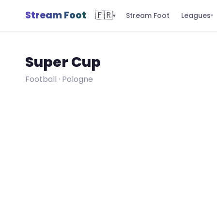
Stream Foot
🇫🇷
Leagues
Stream Foot
▾
▾
Super Cup
Football · Pologne