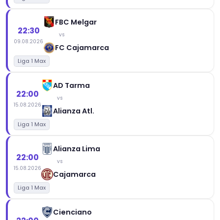
FBC Melgar
22:30
vs
09.08.2026
FC Cajamarca
Liga 1 Max
AD Tarma
22:00
vs
15.08.2026
Alianza Atl.
Liga 1 Max
Alianza Lima
22:00
vs
15.08.2026
Cajamarca
Liga 1 Max
Cienciano