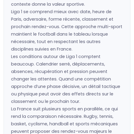
contexte donne la valeur sportive.
Liga 1 se comprend mieux avec date, heure de
Paris, adversaire, forme récente, classement et
prochain rendez-vous. Cette approche multi-sport
maintient le football dans le tableau lorsque
nécessaire, tout en respectant les autres
disciplines suivies en France.
Les conditions autour de Liga 1 comptent
beaucoup. Calendrier serré, déplacements,
absences, récupération et pression peuvent
changer les attentes. Quand une compétition
approche d’une phase décisive, un détail tactique
ou physique peut avoir des effets directs sur le
classement ou le prochain tour.
La France suit plusieurs sports en parallèle, ce qui
rend la comparaison nécessaire. Rugby, tennis,
basket, cyclisme, handball et sports mécaniques
peuvent proposer des rendez-vous majeurs le