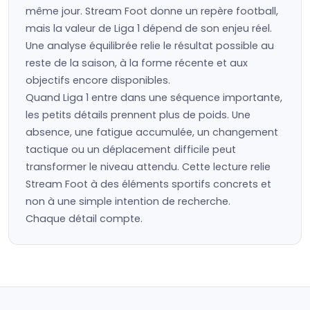
même jour. Stream Foot donne un repère football,
mais la valeur de Liga 1 dépend de son enjeu réel.
Une analyse équilibrée relie le résultat possible au
reste de la saison, à la forme récente et aux
objectifs encore disponibles.
Quand Liga 1 entre dans une séquence importante,
les petits détails prennent plus de poids. Une
absence, une fatigue accumulée, un changement
tactique ou un déplacement difficile peut
transformer le niveau attendu. Cette lecture relie
Stream Foot à des éléments sportifs concrets et
non à une simple intention de recherche.
Chaque détail compte.