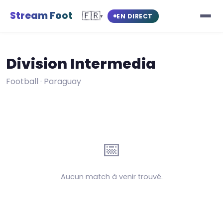
Stream Foot
🇫🇷
EN DIRECT
▾
Division Intermedia
Football · Paraguay
📅
Aucun match à venir trouvé.