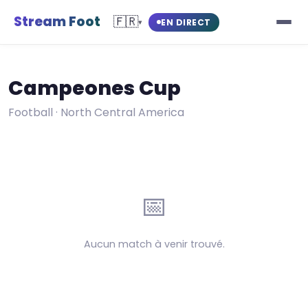
Stream Foot
🇫🇷
EN DIRECT
▾
Campeones Cup
Football · North Central America
📅
Aucun match à venir trouvé.