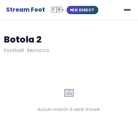
Stream Foot
🇫🇷
EN DIRECT
▾
Botola 2
Football · Morocco
📅
Aucun match à venir trouvé.