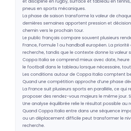
et discipline en rugby, surface et tableau en tennis
pneus en sports mécaniques.
La phase de saison transforme la valeur de chaque é
dernières semaines apportent pression et décisions
chemin vers le prochain tour.
Le public français compare souvent plusieurs rende
France, Formule 1 ou handball européen. La priorit
recherche, tandis que le contexte donne la valeur s
Coppa Italia se comprend mieux avec date, heure d
le football dans le tableau lorsque nécessaire, tout
Les conditions autour de Coppa Italia comptent be
Quand une compétition approche d’une phase décisiv
La France suit plusieurs sports en parallèle, ce q
proposer des rendez-vous majeurs le même jour. St
Une analyse équilibrée relie le résultat possible au
Quand Coppa Italia entre dans une séquence impor
ou un déplacement difficile peut transformer le ni
recherche.