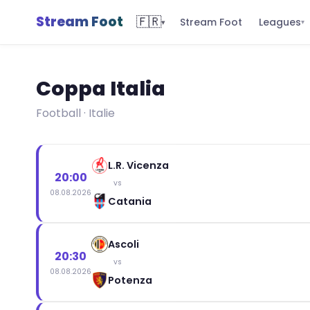
Stream Foot
🇫🇷
Leagues
Stream Foot
▾
▾
Coppa Italia
Football · Italie
L.R. Vicenza
20:00
vs
08.08.2026
Catania
Ascoli
20:30
vs
08.08.2026
Potenza