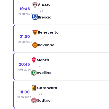
Arezzo
19:45
vs
09.08.2026
Brescia
Benevento
21:00
vs
09.08.2026
Ravenna
Monza
20:45
vs
14.08.2026
Avellino
Catanzaro
18:00
vs
15.08.2026
Sudtirol