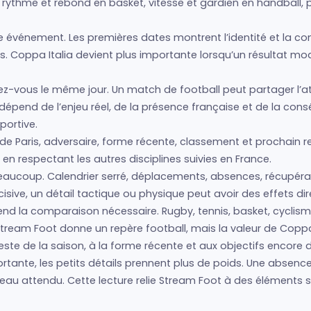
, rythme et rebond en basket, vitesse et gardien en handball, p
vénement. Les premières dates montrent l’identité et la condit
. Coppa Italia devient plus importante lorsqu’un résultat mod
z-vous le même jour. Un match de football peut partager l’at
é dépend de l’enjeu réel, de la présence française et de la co
portive.
e Paris, adversaire, forme récente, classement et prochain 
 en respectant les autres disciplines suivies en France.
aucoup. Calendrier serré, déplacements, absences, récupérat
e, un détail tactique ou physique peut avoir des effets dire
ui rend la comparaison nécessaire. Rugby, tennis, basket, cycl
ream Foot donne un repère football, mais la valeur de Coppa 
 reste de la saison, à la forme récente et aux objectifs encore 
tante, les petits détails prennent plus de poids. Une absen
veau attendu. Cette lecture relie Stream Foot à des éléments s