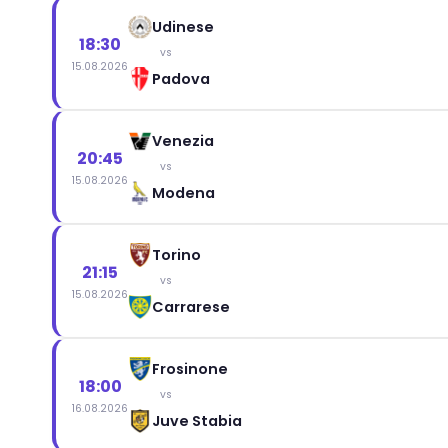
Udinese
18:30
vs
15.08.2026
Padova
Venezia
20:45
vs
15.08.2026
Modena
Torino
21:15
vs
15.08.2026
Carrarese
Frosinone
18:00
vs
16.08.2026
Juve Stabia