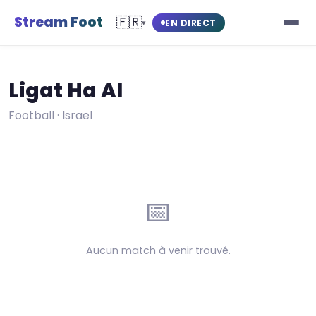
Stream Foot
🇫🇷
EN DIRECT
▾
Ligat Ha Al
Football · Israel
📅
Aucun match à venir trouvé.