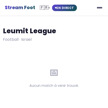
Stream Foot
🇫🇷
EN DIRECT
▾
Leumit League
Football · Israel
📅
Aucun match à venir trouvé.