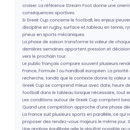
croiser. La référence Stream Foot donne une orienta
conséquences sportives.
Si Greek Cup concerne le football, les enjeux peuve
discipline en rugby, surface et tableau en tennis, r
pneus en sports mécaniques.
La phase de saison transforme la valeur de chaque é
dernières semaines apportent pression et décision
vers le prochain tour.
Le public français compare souvent plusieurs rende
France, Formule 1 ou handball européen. La priorit
recherche, tandis que le contexte donne la valeur s
Greek Cup se comprend mieux avec date, heure de P
football dans le tableau lorsque nécessaire, tout en
Les conditions autour de Greek Cup comptent beau
Quand une compétition approche d’une phase décisiv
La France suit plusieurs sports en parallèle, ce q
proposer des rendez-vous majeurs le même jour. St
Une analyse équilibrée relie le résultat possible au