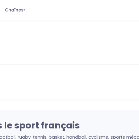
Chaînes
▾
 le sport français
football, rugby, tennis, basket, handball, cyclisme, sports mé