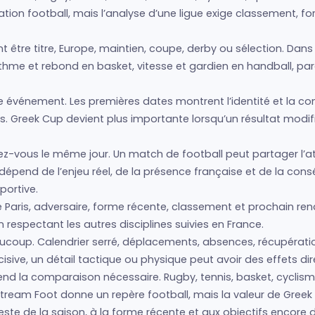
tion football, mais l’analyse d’une ligue exige classement, fo
nt être titre, Europe, maintien, coupe, derby ou sélection. Dan
ythme et rebond en basket, vitesse et gardien en handball, par
vénement. Les premières dates montrent l’identité et la condit
s. Greek Cup devient plus importante lorsqu’un résultat modif
z-vous le même jour. Un match de football peut partager l’at
é dépend de l’enjeu réel, de la présence française et de la co
portive.
aris, adversaire, forme récente, classement et prochain ren
 respectant les autres disciplines suivies en France.
coup. Calendrier serré, déplacements, absences, récupératio
e, un détail tactique ou physique peut avoir des effets dire
ui rend la comparaison nécessaire. Rugby, tennis, basket, cycl
ream Foot donne un repère football, mais la valeur de Greek
 reste de la saison, à la forme récente et aux objectifs encore 