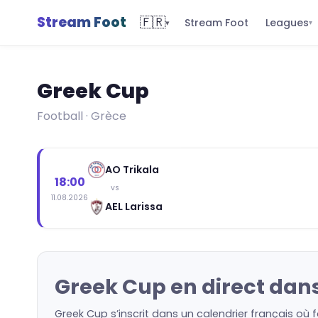
Stream Foot
🇫🇷
Leagues
Stream Foot
▾
▾
Greek Cup
Football · Grèce
AO Trikala
18:00
vs
11.08.2026
AEL Larissa
Greek Cup en direct dans
Greek Cup s’inscrit dans un calendrier français où 