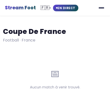
Stream Foot
🇫🇷
EN DIRECT
▾
Coupe De France
Football · France
📅
Aucun match à venir trouvé.