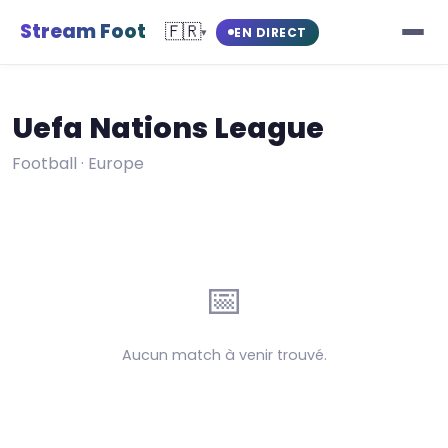
Stream Foot
🇫🇷
EN DIRECT
▾
Uefa Nations League
Football · Europe
📅
Aucun match à venir trouvé.