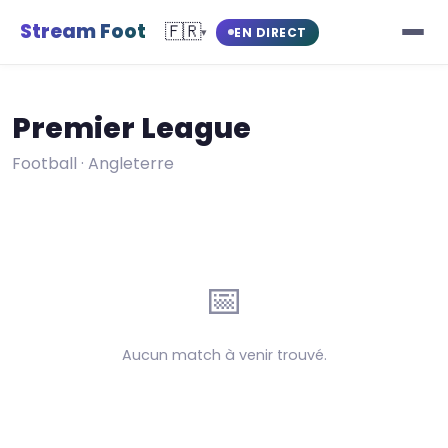
Stream Foot
🇫🇷
EN DIRECT
▾
Premier League
Football · Angleterre
📅
Aucun match à venir trouvé.