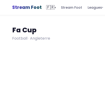
Stream Foot
🇫🇷
Leagues
Stream Foot
▾
▾
Fa Cup
Football · Angleterre