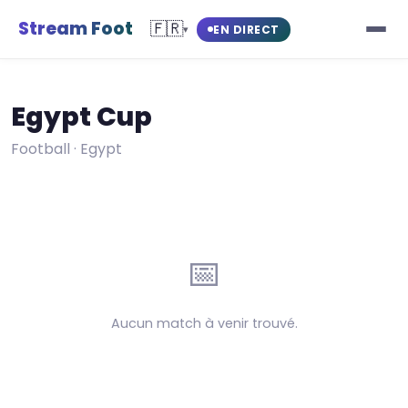
Stream Foot
🇫🇷
EN DIRECT
▾
Egypt Cup
Football · Egypt
📅
Aucun match à venir trouvé.