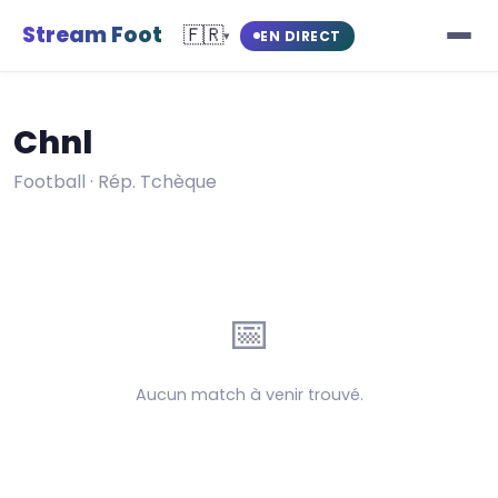
Stream Foot
🇫🇷
EN DIRECT
▾
Chnl
Football · Rép. Tchèque
📅
Aucun match à venir trouvé.