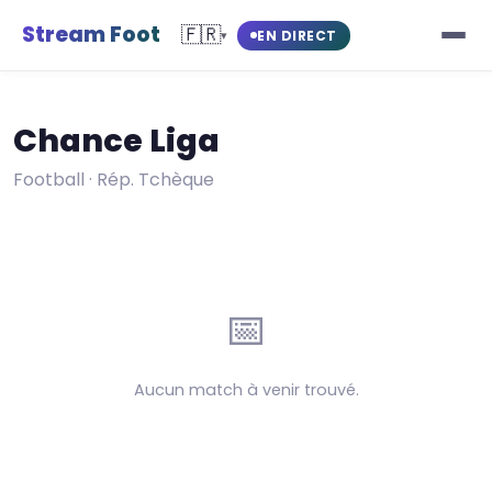
Stream Foot
🇫🇷
EN DIRECT
▾
Chance Liga
Football · Rép. Tchèque
📅
Aucun match à venir trouvé.