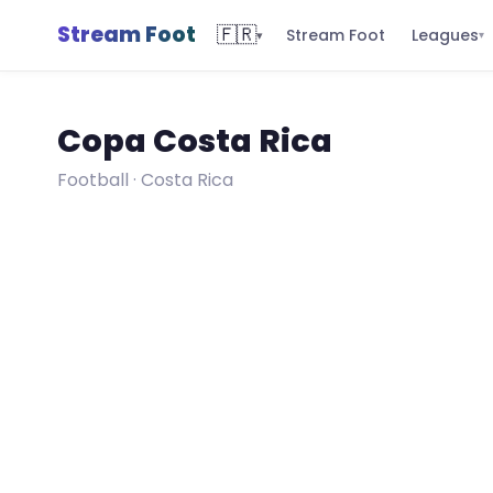
Stream Foot
🇫🇷
Leagues
Stream Foot
▾
▾
Copa Costa Rica
Football · Costa Rica