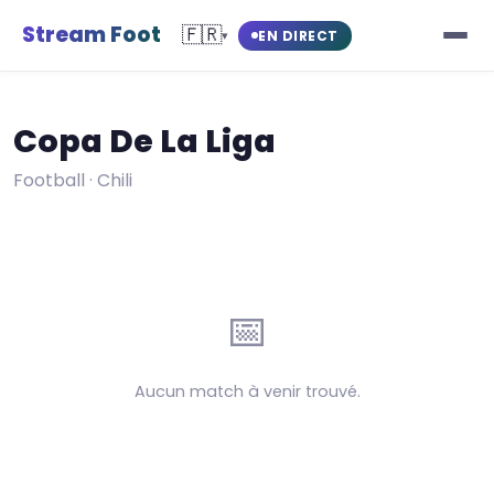
Stream Foot
🇫🇷
EN DIRECT
▾
Copa De La Liga
Football · Chili
📅
Aucun match à venir trouvé.