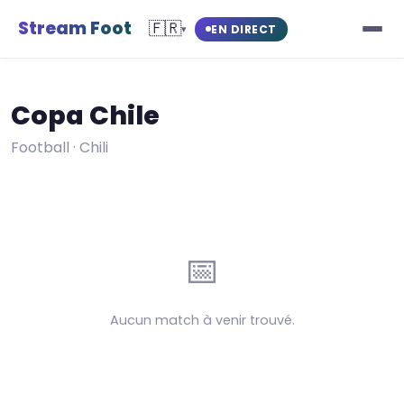
Stream Foot
🇫🇷
EN DIRECT
▾
Copa Chile
Football · Chili
📅
Aucun match à venir trouvé.