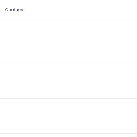
Chaînes
▾