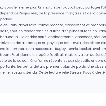
z-vous le même jour. Un match de football peut partager l’at
é dépend de l’enjeu réel, de la présence française et de la co
portive.
 de Paris, adversaire, forme récente, classement et prochai
aire, tout en respectant les autres disciplines suivies en Fran
beaucoup. Calendrier serré, déplacements, absences, récupér
e, un détail tactique ou physique peut avoir des effets dire
ui rend la comparaison nécessaire. Rugby, tennis, basket, cycl
ream Foot donne un repère football, mais la valeur de Serie 
 reste de la saison, à la forme récente et aux objectifs encore 
ortante, les petits détails prennent plus de poids. Une abs
mer le niveau attendu. Cette lecture relie Stream Foot à des 