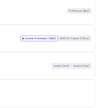
TV Record (Bra)
▶ Arena Premium 1 (Bih)
MATCH! Futbol 3 (Rus)
Laola1 (Aut)
Laola1 (Ger)