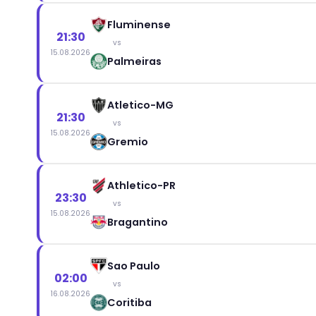
Fluminense
21:30
vs
15.08.2026
Palmeiras
Atletico-MG
21:30
vs
15.08.2026
Gremio
Athletico-PR
23:30
vs
15.08.2026
Bragantino
Sao Paulo
02:00
vs
16.08.2026
Coritiba