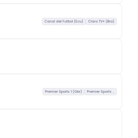
Canal del Futbol (Ecu)
Claro TV+ (Bra)
Premier Sports 1 (Gbr)
Premier Sports ...