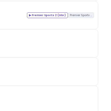
▶ Premier Sports 2 (Gbr)
Premier Sports ...