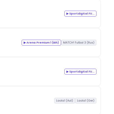
▶ Sportdigital FU...
▶ Arena Premium 1 (Bih)
MATCH! Futbol 3 (Rus)
▶ Sportdigital FU...
Laola1 (Aut)
Laola1 (Ger)