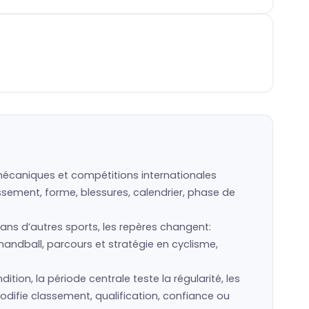
s mécaniques et compétitions internationales
assement, forme, blessures, calendrier, phase de
 Dans d’autres sports, les repères changent:
handball, parcours et stratégie en cyclisme,
ion, la période centrale teste la régularité, les
odifie classement, qualification, confiance ou