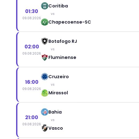
Coritiba
01:30
vs
09.08.2026
Chapecoense-SC
Botafogo RJ
02:00
vs
09.08.2026
Fluminense
Cruzeiro
16:00
vs
09.08.2026
Mirassol
Bahia
21:00
vs
09.08.2026
Vasco