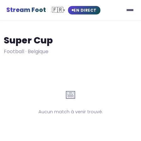
Stream Foot
🇫🇷
EN DIRECT
▾
Super Cup
Football · Belgique
📅
Aucun match à venir trouvé.