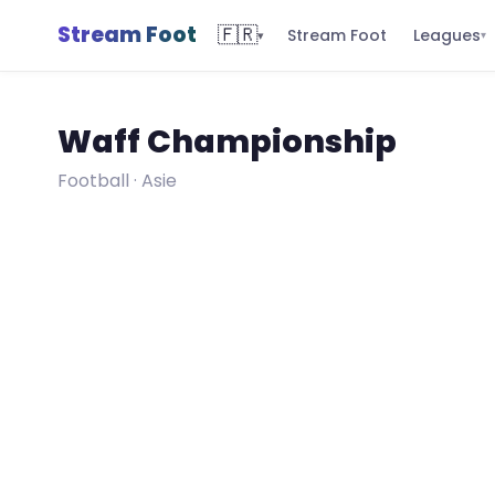
Stream Foot
🇫🇷
Leagues
Stream Foot
▾
▾
Waff Championship
Football · Asie