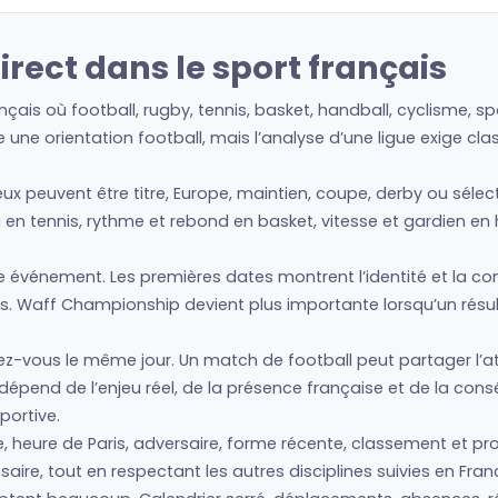
rect dans le sport français
nçais où football, rugby, tennis, basket, handball, cyclisme, 
une orientation football, mais l’analyse d’une ligue exige cl
ux peuvent être titre, Europe, maintien, coupe, derby ou sélec
 en tennis, rythme et rebond en basket, vitesse et gardien en 
vénement. Les premières dates montrent l’identité et la condit
s. Waff Championship devient plus importante lorsqu’un résul
z-vous le même jour. Un match de football peut partager l’at
é dépend de l’enjeu réel, de la présence française et de la co
portive.
eure de Paris, adversaire, forme récente, classement et pr
aire, tout en respectant les autres disciplines suivies en Fran