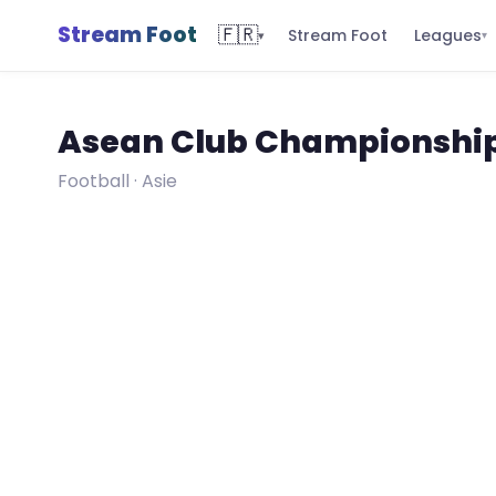
Stream Foot
🇫🇷
Leagues
Stream Foot
▾
▾
Asean Club Championshi
Football · Asie