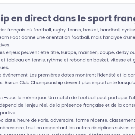
 en direct dans le sport fran
er français où football, rugby, tennis, basket, handball, cyc
ream Foot donne une orientation football, mais l’analyse d’une
ives.
s enjeux peuvent être titre, Europe, maintien, coupe, derby ou
et tableau en tennis, rythme et rebond en basket, vitesse et 
ques.
vénement. Les premières dates montrent l’identité et la condit
s. Asean Club Championship devient plus importante lorsqu’un
z-vous le même jour. Un match de football peut partager l’at
é dépend de l’enjeu réel, de la présence française et de la co
portive.
ate, heure de Paris, adversaire, forme récente, classement
nécessaire, tout en respectant les autres disciplines suivies e