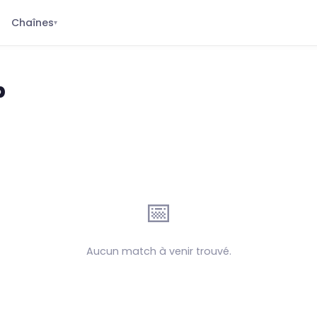
Chaînes
▾
p
📅
Aucun match à venir trouvé.