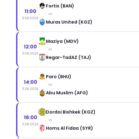
Fortis (BAN)
11:00
vs
11.08.2026
Muras United (KGZ)
Maziya (MDV)
12:00
vs
11.08.2026
Regar-TadAZ (TAJ)
Paro (BHU)
14:00
vs
11.08.2026
Abu Muslim (AFG)
Dordoi Bishkek (KGZ)
16:00
vs
11.08.2026
Homs Al Fidaa (SYR)