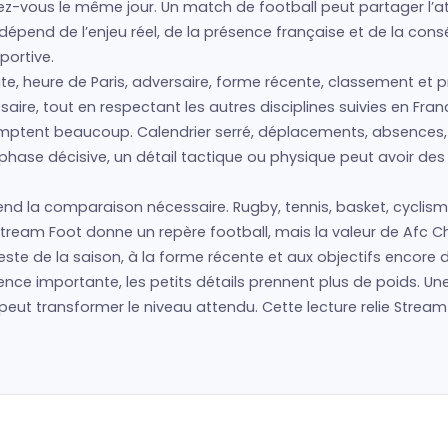
z-vous le même jour. Un match de football peut partager l’at
é dépend de l’enjeu réel, de la présence française et de la co
portive.
, heure de Paris, adversaire, forme récente, classement et 
aire, tout en respectant les autres disciplines suivies en Fran
mptent beaucoup. Calendrier serré, déplacements, absences, 
ase décisive, un détail tactique ou physique peut avoir des e
ui rend la comparaison nécessaire. Rugby, tennis, basket, cycl
ream Foot donne un repère football, mais la valeur de Afc C
 reste de la saison, à la forme récente et aux objectifs encore 
ce importante, les petits détails prennent plus de poids. Un
eut transformer le niveau attendu. Cette lecture relie Stream