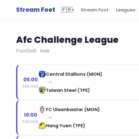
Stream Foot
🇫🇷
Leagues
Stream Foot
▾
▾
Afc Challenge League
Football · Asie
Central Stallions (MON)
05:00
vs
11.08.2026
Taiwan Steel (TPE)
FC Ulaanbaatar (MON)
10:00
vs
11.08.2026
Hang Yuen (TPE)