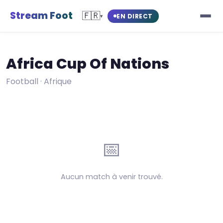
Stream Foot
🇫🇷
EN DIRECT
▾
Africa Cup Of Nations
Football · Afrique
📅
Aucun match à venir trouvé.