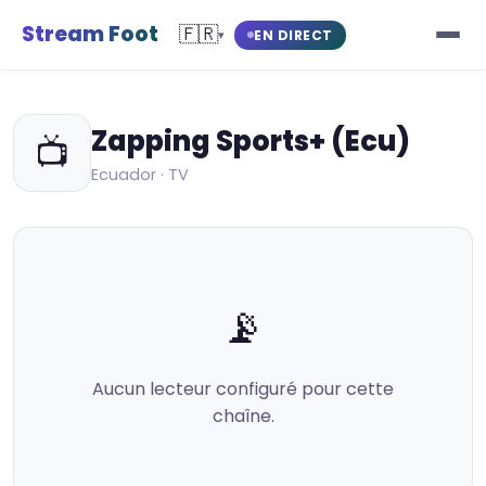
Stream Foot
🇫🇷
EN DIRECT
▾
Zapping Sports+ (Ecu)
📺
Ecuador · TV
📡
Aucun lecteur configuré pour cette
chaîne.