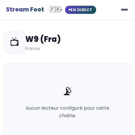
Stream Foot
🇫🇷
EN DIRECT
▾
W9 (Fra)
📺
France
📡
Aucun lecteur configuré pour cette
chaîne.