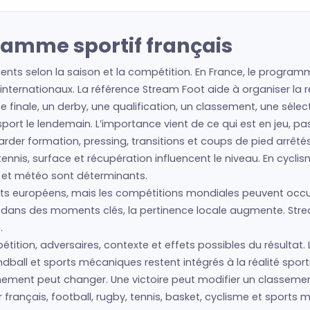
ramme sportif français
ts selon la saison et la compétition. En France, le programme
nternationaux. La référence Stream Foot aide à organiser la re
ne finale, un derby, une qualification, un classement, une séle
e sport le lendemain. L’importance vient de ce qui est en jeu, p
regarder formation, pressing, transitions et coups de pied arrêté
nis, surface et récupération influencent le niveau. En cyclism
s et météo sont déterminants.
s européens, mais les compétitions mondiales peuvent occup
is dans des moments clés, la pertinence locale augmente. Str
.
ition, adversaires, contexte et effets possibles du résultat. L
ball et sports mécaniques restent intégrés à la réalité sport
vénement peut changer. Une victoire peut modifier un classem
r français, football, rugby, tennis, basket, cyclisme et spor