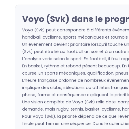
Voyo (Svk) dans le prog
Voyo (Svk) peut correspondre à différents événemen
handball, cyclisme, sports mécaniques et tournois i
Un événement devient prioritaire lorsqu’il touche u
(Svk) peut être lié au football un soir et à un autr
L’analyse varie selon le sport. En football, il faut 
En basket, rythme et rebond pèsent beaucoup. En ten
course. En sports mécaniques, qualification, pneu
L’heure française ordonne de nombreux événement
implique des clubs, sélections ou athlètes frança
phase, forme et conséquence expliquent la priorité
Une vision complète de Voyo (Svk) relie date, compét
demande, mais rugby, tennis, basket, cyclisme, hand
Pour Voyo (Svk), la priorité dépend de ce que l’é
finale peut fermer une séquence. Dans le calendrie