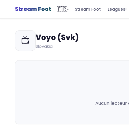
Stream Foot
🇫🇷
Leagues
Stream Foot
▾
▾
Voyo (Svk)
📺
Slovakia
Aucun lecteur 