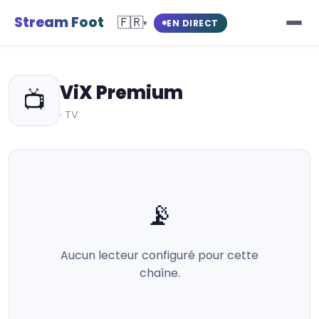
Stream Foot
🇫🇷
EN DIRECT
▾
ViX Premium
📺
· TV
📡
Aucun lecteur configuré pour cette
chaîne.