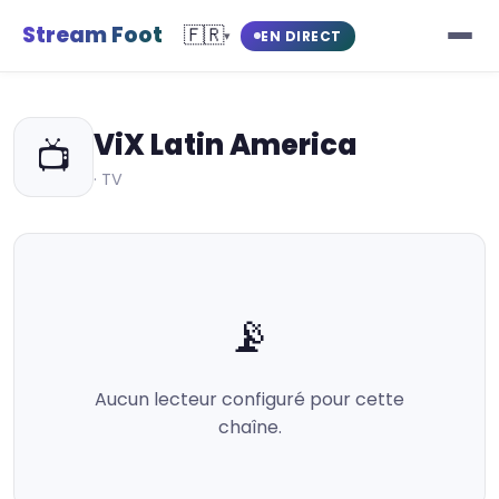
Stream Foot
🇫🇷
EN DIRECT
▾
ViX Latin America
📺
· TV
📡
Aucun lecteur configuré pour cette
chaîne.