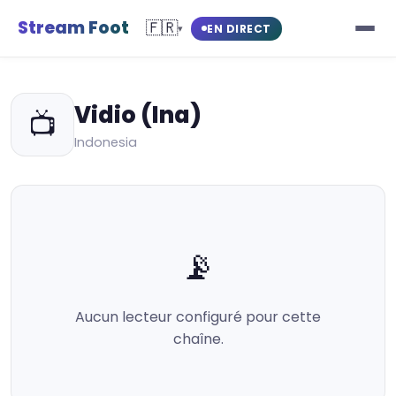
Stream Foot
🇫🇷
EN DIRECT
▾
Vidio (Ina)
📺
Indonesia
📡
Aucun lecteur configuré pour cette
chaîne.