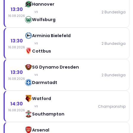
Hannover
13:30
2 Bundesliga
vs
16.08.2026
Wolfsburg
Arminia Bielefeld
13:30
2 Bundesliga
vs
16.08.2026
Cottbus
SG Dynamo Dresden
13:30
2 Bundesliga
vs
16.08.2026
Darmstadt
Watford
14:30
Championship
vs
16.08.2026
Southampton
Arsenal