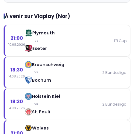
À venir sur Viaplay (Nor)
Plymouth
21:00
Efl Cup
vs
10.08.2026
Exeter
Braunschweig
18:30
2 Bundesliga
vs
14.08.2026
Bochum
Holstein Kiel
18:30
2 Bundesliga
vs
14.08.2026
St. Pauli
Wolves
21:00