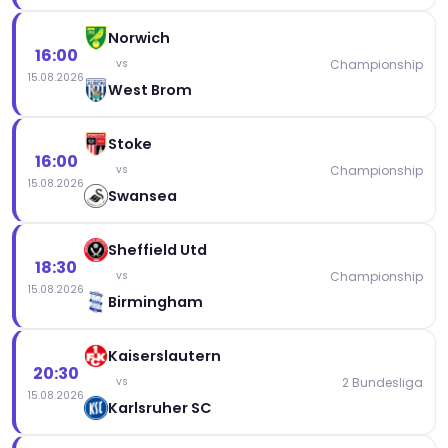
Norwich
16:00
Championship
vs
15.08.2026
West Brom
Stoke
16:00
Championship
vs
15.08.2026
Swansea
Sheffield Utd
18:30
Championship
vs
15.08.2026
Birmingham
Kaiserslautern
20:30
2 Bundesliga
vs
15.08.2026
Karlsruher SC