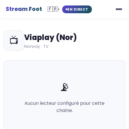
Stream Foot
🇫🇷
EN DIRECT
▾
Viaplay (Nor)
📺
Norway · TV
📡
Aucun lecteur configuré pour cette
chaîne.