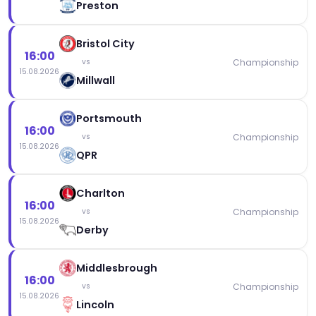
Preston
Bristol City
16:00
Championship
vs
15.08.2026
Millwall
Portsmouth
16:00
Championship
vs
15.08.2026
QPR
Charlton
16:00
Championship
vs
15.08.2026
Derby
Middlesbrough
16:00
Championship
vs
15.08.2026
Lincoln