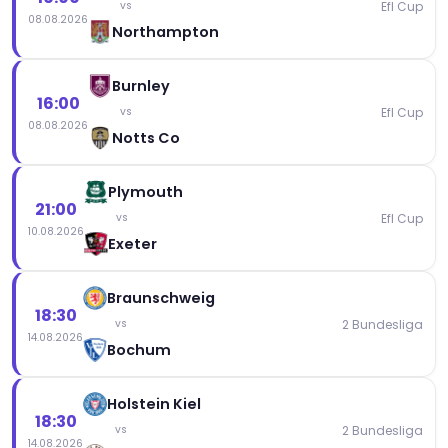
Efl Cup
vs
08.08.2026
Northampton
Burnley
16:00
Efl Cup
vs
08.08.2026
Notts Co
Plymouth
21:00
Efl Cup
vs
10.08.2026
Exeter
Braunschweig
18:30
2 Bundesliga
vs
14.08.2026
Bochum
Holstein Kiel
18:30
2 Bundesliga
vs
14.08.2026