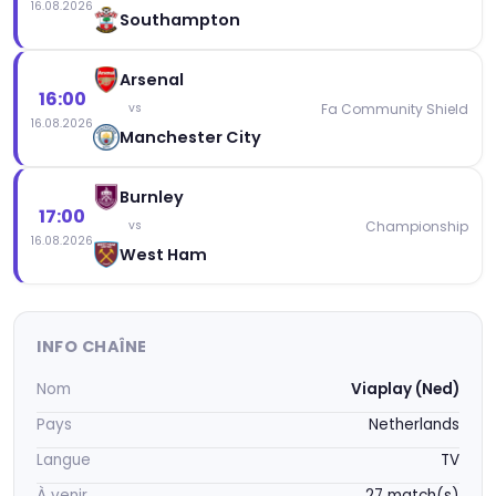
16.08.2026
Southampton
Arsenal
16:00
Fa Community Shield
vs
16.08.2026
Manchester City
Burnley
17:00
Championship
vs
16.08.2026
West Ham
INFO CHAÎNE
Nom
Viaplay (Ned)
Pays
Netherlands
Langue
TV
À venir
27 match(s)