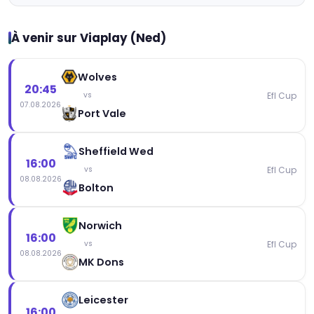
À venir sur Viaplay (Ned)
Wolves
20:45
Efl Cup
vs
07.08.2026
Port Vale
Sheffield Wed
16:00
Efl Cup
vs
08.08.2026
Bolton
Norwich
16:00
Efl Cup
vs
08.08.2026
MK Dons
Leicester
16:00