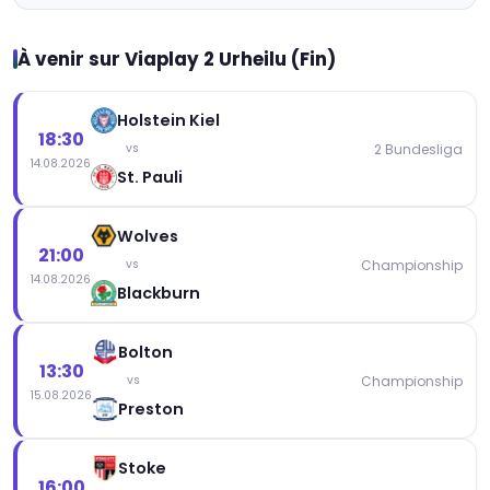
À venir sur Viaplay 2 Urheilu (Fin)
Holstein Kiel
18:30
2 Bundesliga
vs
14.08.2026
St. Pauli
Wolves
21:00
Championship
vs
14.08.2026
Blackburn
Bolton
13:30
Championship
vs
15.08.2026
Preston
Stoke
16:00