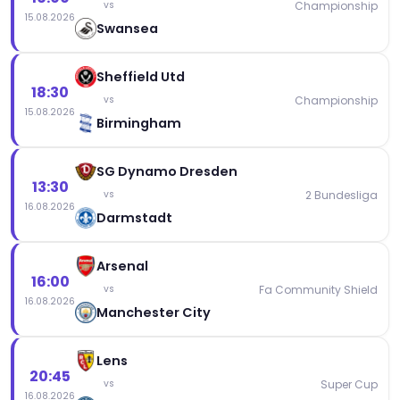
Championship
vs
15.08.2026
Swansea
Sheffield Utd
18:30
Championship
vs
15.08.2026
Birmingham
SG Dynamo Dresden
13:30
2 Bundesliga
vs
16.08.2026
Darmstadt
Arsenal
16:00
Fa Community Shield
vs
16.08.2026
Manchester City
Lens
20:45
Super Cup
vs
16.08.2026