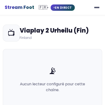
Stream Foot
🇫🇷
EN DIRECT
▾
Viaplay 2 Urheilu (Fin)
📺
Finland
📡
Aucun lecteur configuré pour cette
chaîne.