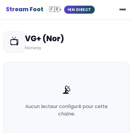
Stream Foot
🇫🇷
EN DIRECT
▾
VG+ (Nor)
📺
Norway
📡
Aucun lecteur configuré pour cette
chaîne.