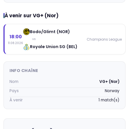
À venir sur VG+ (Nor)
Bodo/Glimt (NOR)
18:00
Champions League
vs
11.08.2026
Royale Union SG (BEL)
INFO CHAÎNE
Nom
VG+ (Nor)
Pays
Norway
À venir
1 match(s)